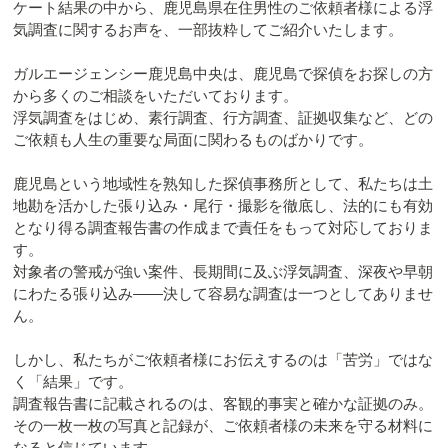
ケート結果の中から、鹿児島県在住男性のご依頼者様による浮
気調査に関するお声を、一部抜粋してご紹介いたします。
ガルエージェンシー鹿児島中央は、鹿児島で探偵をお探しの方
から多くのご相談をいただいております。
浮気調査をはじめ、素行調査、行方調査、証拠収集など、どの
ご依頼も人生の重要な局面に関わるものばかりです。
鹿児島という地域性を熟知した探偵事務所として、私たちは土
地勘を活かした張り込み・尾行・撮影を徹底し、法的にも有効
となり得る調査報告書の作成まで責任をもって対応しておりま
す。
対象者の警戒が強い案件、長期間に及ぶ浮気調査、深夜や早朝
にわたる張り込み——決して容易な調査は一つとしてありませ
ん。
しかし、私たちがご依頼者様にお伝えするのは「苦労」ではな
く「結果」です。
調査報告書に記載されるのは、客観的事実と確かな証拠のみ。
その一枚一枚の写真と記録が、ご依頼者様の未来を守る材料に
なると信じています。