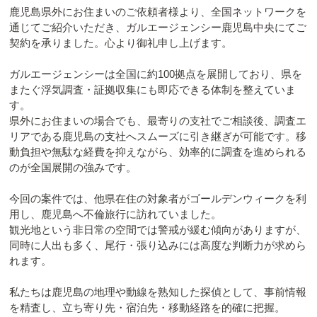
鹿児島県外にお住まいのご依頼者様より、全国ネットワークを
通じてご紹介いただき、ガルエージェンシー鹿児島中央にてご
契約を承りました。心より御礼申し上げます。
ガルエージェンシーは全国に約100拠点を展開しており、県を
またぐ浮気調査・証拠収集にも即応できる体制を整えていま
す。
県外にお住まいの場合でも、最寄りの支社でご相談後、調査エ
リアである鹿児島の支社へスムーズに引き継ぎが可能です。移
動負担や無駄な経費を抑えながら、効率的に調査を進められる
のが全国展開の強みです。
今回の案件では、他県在住の対象者がゴールデンウィークを利
用し、鹿児島へ不倫旅行に訪れていました。
観光地という非日常の空間では警戒が緩む傾向がありますが、
同時に人出も多く、尾行・張り込みには高度な判断力が求めら
れます。
私たちは鹿児島の地理や動線を熟知した探偵として、事前情報
を精査し、立ち寄り先・宿泊先・移動経路を的確に把握。